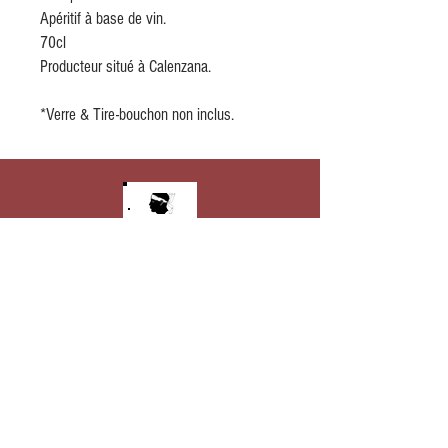
Apéritif à base de vin.
70cl
Producteur situé à Calenzana.
*Verre & Tire-bouchon non inclus.
MADE IN CORSICA
Produits f
abriqués en Corse
SELECTION DE
PRODUITS
Tous nos produits préférés