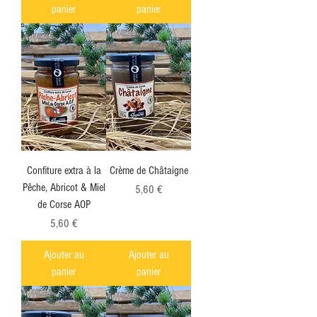
panier
panier
Confiture extra à la
Crème de Châtaigne
Pêche, Abricot & Miel
Prix
5,60 €
de Corse AOP
Prix
5,60 €
Ajouter au
Ajouter au
panier
panier