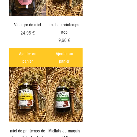
Vinaigre de miel
miel de printemps
aop
Prix
24,95 €
Prix
9,60 €
Ajouter au
Ajouter au
panier
panier
miel de printemps de
Miellats du maquis