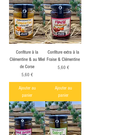
Confiture à la
Confiture extra à la
Clémentine & au Miel
Fraise & Clémentine
de Corse
Prix
5,60 €
Prix
5,60 €
Ajouter au
Ajouter au
panier
panier