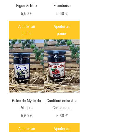
Figue & Noix
Framboise
Prix
Prix
5,60 €
5,60 €
Ajouter au
Ajouter au
panier
panier
Gelée de Myrte du
Confiture extra à la
Maquis
Cerise noire
Prix
Prix
5,60 €
5,60 €
Ajouter au
Ajouter au