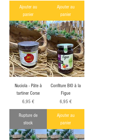
Ajouter au
Ajouter au
panier
panier
Nuciola - Pâte à
Confiture BIO à la
tartiner Corse
Figue
Prix
Prix
6,95 €
6,95 €
Rupture de
Ajouter au
stock
panier