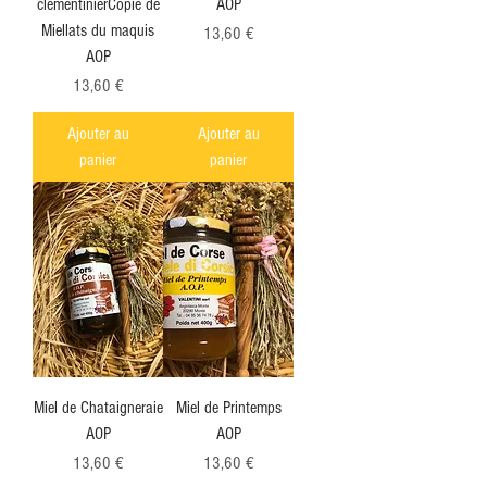
clementinierCopie de
AOP
Miellats du maquis
Prix
13,60 €
AOP
Prix
13,60 €
Ajouter au
Ajouter au
panier
panier
Miel de Chataigneraie
Miel de Printemps
AOP
AOP
Prix
Prix
13,60 €
13,60 €