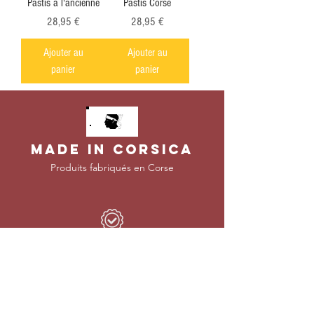
Pastis à l'ancienne
Pastis Corse
Prix
Prix
28,95 €
28,95 €
Ajouter au
Ajouter au
panier
panier
MADE IN CORSICA
Produits f
abriqués en Corse
SELECTION DE
PRODUITS
Tous nos produits préférés