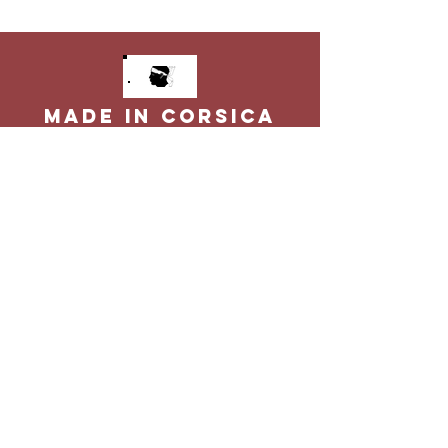
MADE IN CORSICA
Produits f
abriqués en Corse
SELECTION DE
PRODUITS
Tous nos produits préférés
LIVRAISON