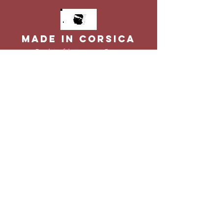
MADE IN CORSICA
Produits f
abriqués en Corse
SELECTION DE
PRODUITS
Tous nos produits préférés
LIVRAISON
Expédié en 24h partout en France