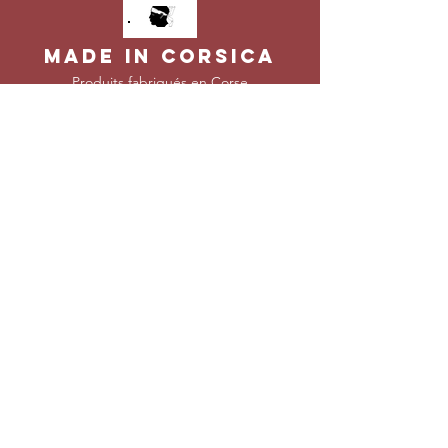
MADE IN CORSICA
Produits f
abriqués en Corse
SELECTION DE
PRODUITS
Tous nos produits préférés
LIVRAISON
Expédié en 24h partout en France
Mentions Légales
-
CGV