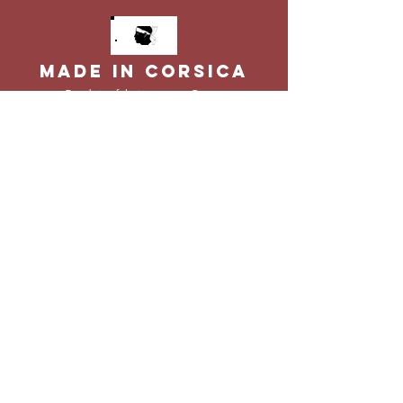
MADE IN CORSICA
Produits f
abriqués en Corse
SELECTION DE
PRODUITS
Tous nos produits préférés
LIVRAISON
Expédié en 24h partout en France