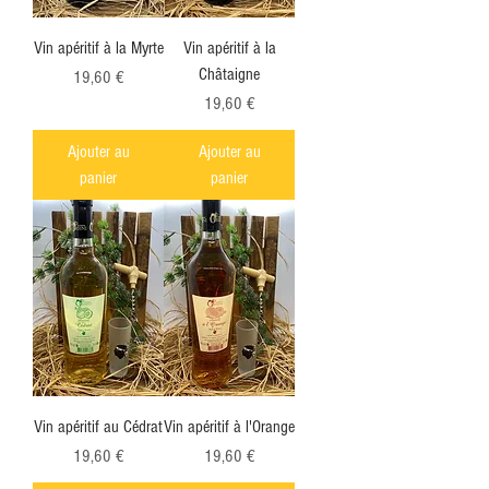
Vin apéritif à la Myrte
Vin apéritif à la
Châtaigne
Prix
19,60 €
Prix
19,60 €
Ajouter au
Ajouter au
panier
panier
Vin apéritif au Cédrat
Vin apéritif à l'Orange
Prix
Prix
19,60 €
19,60 €